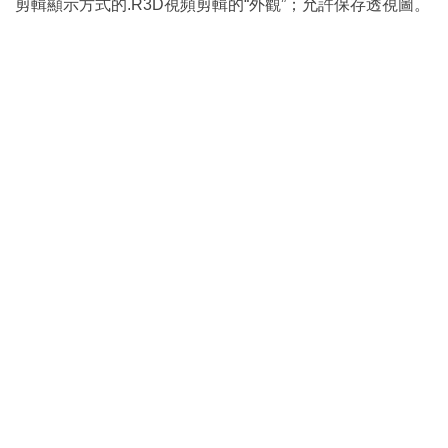
剪輯顯示方式的.R3D視頻剪輯的“外觀”；允許保存透視圖。